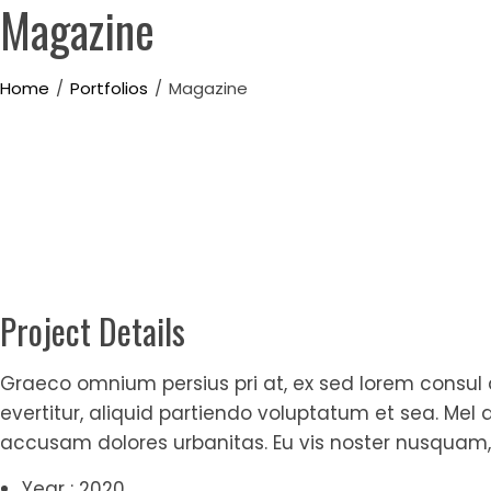
Magazine
Skip
to
content
Home
Portfolios
Magazine
Project Details
Graeco omnium persius pri at, ex sed lorem consul ap
evertitur, aliquid partiendo voluptatum et sea. Me
accusam dolores urbanitas. Eu vis noster nusqua
Year : 2020