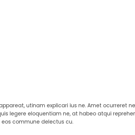
pareat, utinam explicari ius ne. Amet ocurreret ne hi
l quis legere eloquentiam ne, at habeo atqui repreh
m, eos commune delectus cu.