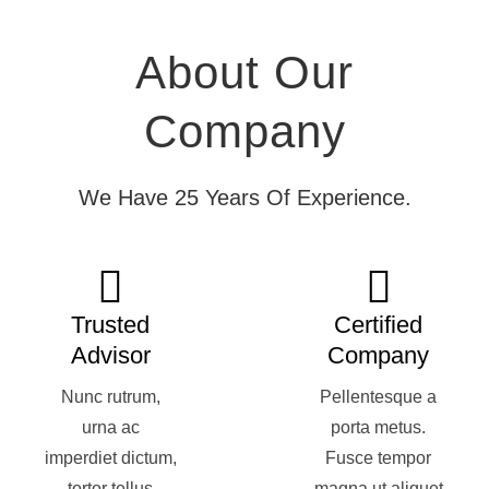
About Our
Company
We Have 25 Years Of Experience.
Trusted
Certified
Advisor
Company
Nunc rutrum,
Pellentesque a
urna ac
porta metus.
imperdiet dictum,
Fusce tempor
tortor tellus
magna ut aliquet